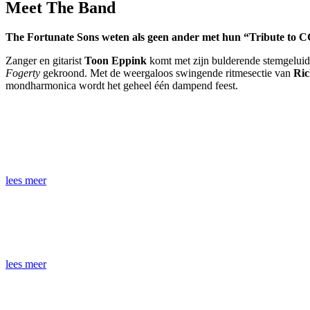
Meet The Band
The Fortunate Sons weten als geen ander met hun “Tribute to CCR
Zanger en gitarist
Toon Eppink
komt met zijn bulderende stemgeluid 
Fogerty
gekroond. Met de weergaloos swingende ritmesectie van
Ric
mondharmonica wordt het geheel één dampend feest.
Singer and Lead Vocalist
Toon Eppink
lees meer
Guitars and Vocals
Jan van Bijnen
lees meer
Bass and Vocals