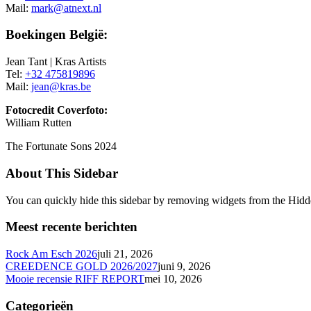
Mail:
mark@atnext.nl
Boekingen België:
Jean Tant | Kras Artists
Tel:
+32 475819896
Mail:
jean@kras.be
Fotocredit Coverfoto:
William Rutten
The Fortunate Sons 2024
About This Sidebar
You can quickly hide this sidebar by removing widgets from the Hidd
Meest recente berichten
Rock Am Esch 2026
juli 21, 2026
CREEDENCE GOLD 2026/2027
juni 9, 2026
Mooie recensie RIFF REPORT
mei 10, 2026
Categorieën